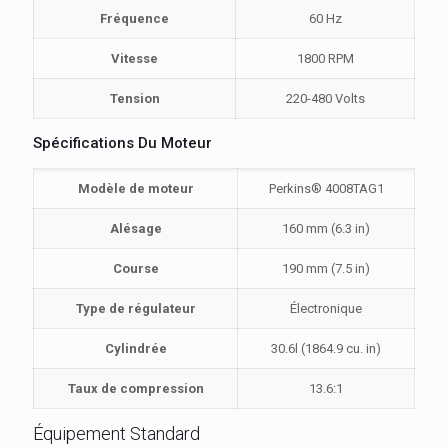
Fréquence
60 Hz
Vitesse
1800 RPM
Tension
220-480 Volts
Spécifications Du Moteur
Modèle de moteur
Perkins® 4008TAG1
Alésage
160 mm (6.3 in)
Course
190 mm (7.5 in)
Type de régulateur
Électronique
Cylindrée
30.6l (1864.9 cu. in)
Taux de compression
13.6:1
Équipement Standard