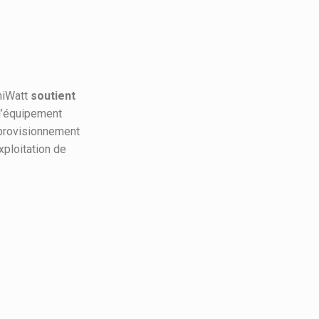
eniWatt
soutient
 l’équipement
pprovisionnement
xploitation de