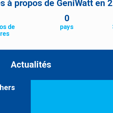
es à propos de GeniWatt en 
0
ros de
pays
ires
Actualités
hers