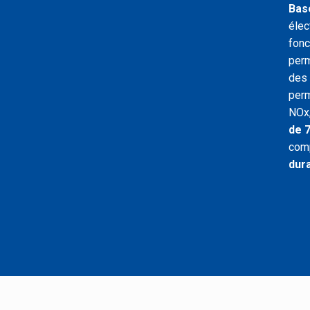
Bas
élec
fonc
perm
des 
perm
NOx,
de 
comp
dura