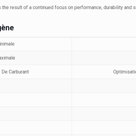
the result of a continued focus on performance, durability and 
gène
inimale
aximale
e De Carburant
Optimisati