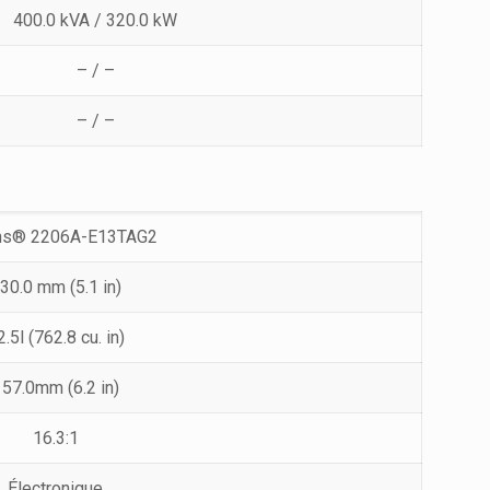
400.0 kVA / 320.0 kW
– / –
– / –
ns® 2206A-E13TAG2
30.0 mm (5.1 in)
2.5l (762.8 cu. in)
57.0mm (6.2 in)
16.3:1
Électronique