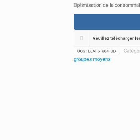
Optimisation de la consommat
Veuillez télécharger le
Catégor
UGS :
EEAF6F864FBD
groupes moyens