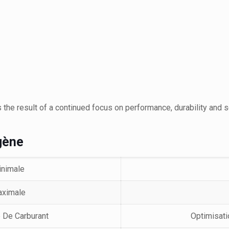
the result of a continued focus on performance, durability and 
gène
inimale
aximale
e De Carburant
Optimisati