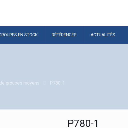
GROUPES EN STOCK
RÉFÉRENCES
ACTUALITÉS
de groupes moyens
P780-1
P780-1