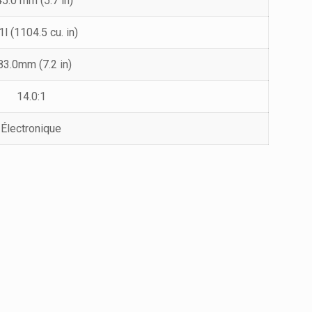
5.0 mm (5.7 in)
1l (1104.5 cu. in)
83.0mm (7.2 in)
14.0:1
Électronique