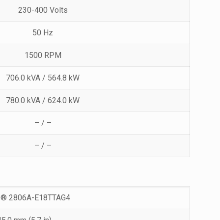
230-400 Volts
50 Hz
1500 RPM
706.0 kVA / 564.8 kW
780.0 kVA / 624.0 kW
– / –
– / –
s® 2806A-E18TTAG4