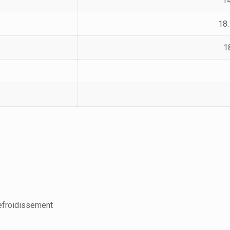
14
18.
1
refroidissement