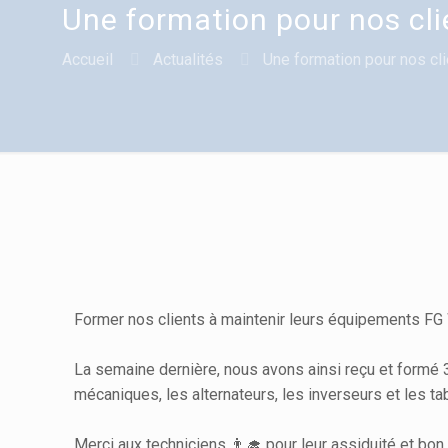
Une formation pour nos cli
Accueil
Actualités
Une formation pour nos cl
Former nos clients à maintenir leurs équipements FG W
La semaine dernière, nous avons ainsi reçu et formé
mécaniques, les alternateurs, les inverseurs et les 
Merci aux techniciens 👨‍🎓 pour leur assiduité et bon r