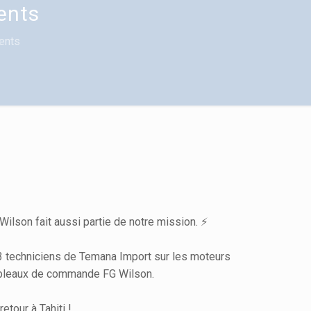
ents
ients
ilson fait aussi partie de notre mission. ⚡
 3 techniciens de Temana Import sur les moteurs
tableaux de commande FG Wilson.
etour à Tahiti !