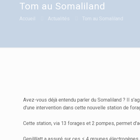
Tom au Somaliland
Accueil
Actualités
Tom au Somaliland
Avez-vous déjà entendu parler du Somaliland ? Il s'ag
d'une intervention dans cette nouvelle station de fora
Cette station, via 13 forages et 2 pompes, permet d'a
GeniWatt a assuré sur ces ⚡ 4 groupes électrogènes 