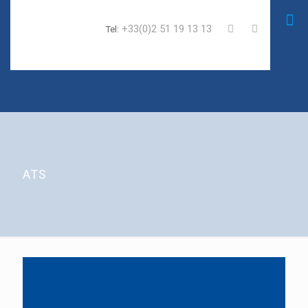
+33(0)2 51 19 13 13
Tel:
ATS